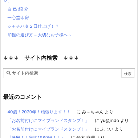
ジ」
自 己 紹 介
一心堂印房
シャチハタ２日仕上げ！？
印鑑の選び方～大切なお子様へ～
↓↓↓ サイト内検索 ↓↓↓
最近のコメント
40歳！2020年！頑張ります！！
に
み～ちゃん
より
「お名前付けにマイブランドスタンプ！」
に
yu@jindo
より
「お名前付けにマイブランドスタンプ！」
に
ふじい
より
『激安！！実印1980円！！』
に
鈴木 麻理
より