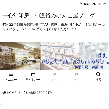
RSS
Feedly
一心堂印房 神道裕のはんこ屋ブログ
昭和22年創業愛知県岡崎市の印鑑屋、東海地区No.1！！実印からシ
ャチハタまでハンコの事ならお任せください！！
メニュー
サイドバー
前へ
次へ
検索
HOME
>
S_4854780912174