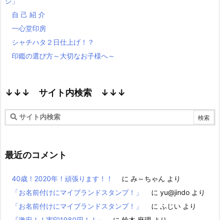
ジ」
自 己 紹 介
一心堂印房
シャチハタ２日仕上げ！？
印鑑の選び方～大切なお子様へ～
↓↓↓ サイト内検索 ↓↓↓
最近のコメント
40歳！2020年！頑張ります！！
に
み～ちゃん
より
「お名前付けにマイブランドスタンプ！」
に
yu@jindo
より
「お名前付けにマイブランドスタンプ！」
に
ふじい
より
『激安！！実印1980円！！』
に
鈴木 麻理
より