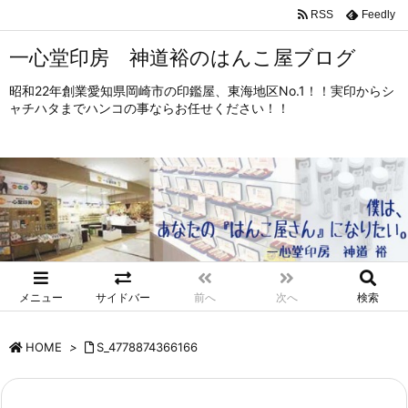
RSS
Feedly
一心堂印房 神道裕のはんこ屋ブログ
昭和22年創業愛知県岡崎市の印鑑屋、東海地区No.1！！実印からシ
ャチハタまでハンコの事ならお任せください！！
メニュー
サイドバー
前へ
次へ
検索
HOME
>
S_4778874366166