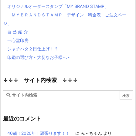
オリジナルオーダースタンプ「MY BRAND STAMP」
「ＭＹＢＲＡＮＤＳＴＡＭＰ デザイン 料金表 ご注文ペー
ジ」
自 己 紹 介
一心堂印房
シャチハタ２日仕上げ！？
印鑑の選び方～大切なお子様へ～
↓↓↓ サイト内検索 ↓↓↓
最近のコメント
40歳！2020年！頑張ります！！
に
み～ちゃん
より