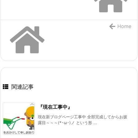
Home
関連記事
『現在工事中』
現在新ブログページ工事中 全部完成してからお披
露目～～～(*･ω･)ノ という形 ...