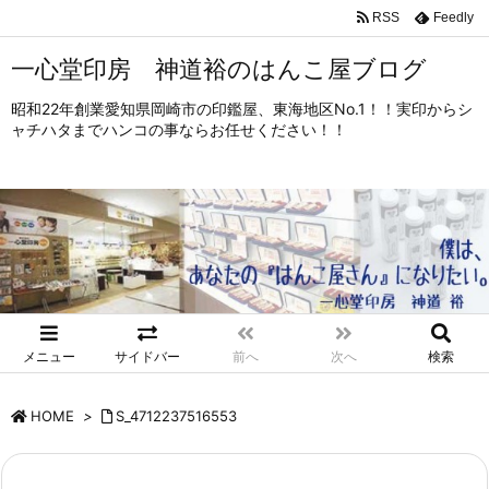
RSS
Feedly
一心堂印房 神道裕のはんこ屋ブログ
昭和22年創業愛知県岡崎市の印鑑屋、東海地区No.1！！実印からシ
ャチハタまでハンコの事ならお任せください！！
メニュー
サイドバー
前へ
次へ
検索
HOME
>
S_4712237516553