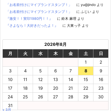
「お名前付けにマイブランドスタンプ！」
に
yu@jindo
より
「お名前付けにマイブランドスタンプ！」
に
ふじい
より
『激安！！実印1980円！！』
に
鈴木 麻理
より
『さよなら！大好きだったよ！』
に
大東っ子
より
2026年8月
月
火
水
木
金
土
日
1
2
3
4
5
6
7
8
9
10
11
12
13
14
15
16
17
18
19
20
21
22
23
24
25
26
27
28
29
30
31
« 3月