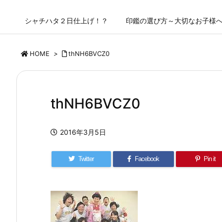
シャチハタ２日仕上げ！？
印鑑の選び方～大切なお子様
HOME
>
thNH6BVCZ0
thNH6BVCZ0
2016年3月5日
Twitter
Facebook
Pin it