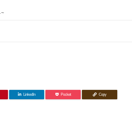
へ～
LinkedIn
Pocket
Copy