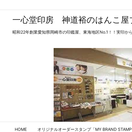
一心堂印房 神道裕のはんこ屋
昭和22年創業愛知県岡崎市の印鑑屋、東海地区No.1！！実印
HOME
オリジナルオーダースタンプ「MY BRAND STAM