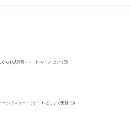
お披露目～～～(*･ω･)ノ という形 ...
ージでスタートです！！ どこまで更新でき ...