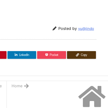
Posted by
yu@jindo
LinkedIn
Pocket
Copy
e
Home