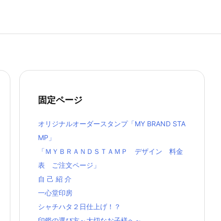
固定ページ
オリジナルオーダースタンプ「MY BRAND STA
MP」
「ＭＹＢＲＡＮＤＳＴＡＭＰ デザイン 料金
表 ご注文ページ」
自 己 紹 介
一心堂印房
シャチハタ２日仕上げ！？
印鑑の選び方～大切なお子様へ～