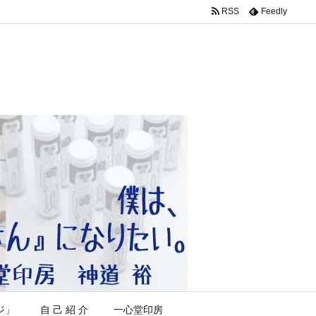
RSS
Feedly
ジ」
自 己 紹 介
一心堂印房