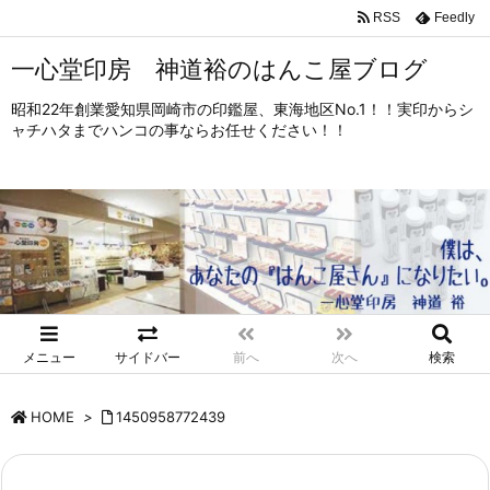
RSS
Feedly
一心堂印房 神道裕のはんこ屋ブログ
昭和22年創業愛知県岡崎市の印鑑屋、東海地区No.1！！実印からシ
ャチハタまでハンコの事ならお任せください！！
メニュー
サイドバー
前へ
次へ
検索
HOME
>
1450958772439