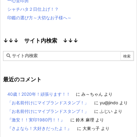
一心堂印房
シャチハタ２日仕上げ！？
印鑑の選び方～大切なお子様へ～
↓↓↓ サイト内検索 ↓↓↓
最近のコメント
40歳！2020年！頑張ります！！
に
み～ちゃん
より
「お名前付けにマイブランドスタンプ！」
に
yu@jindo
より
「お名前付けにマイブランドスタンプ！」
に
ふじい
より
『激安！！実印1980円！！』
に
鈴木 麻理
より
『さよなら！大好きだったよ！』
に
大東っ子
より