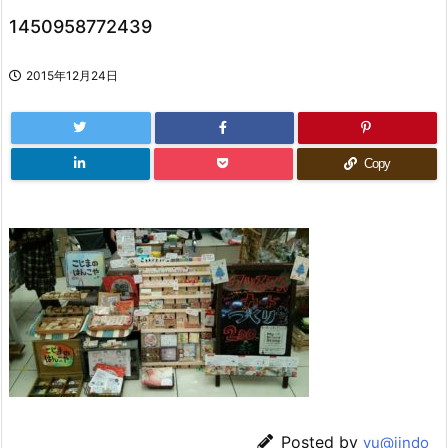
1450958772439
2015年12月24日
Copy
Posted by
yu@jindo