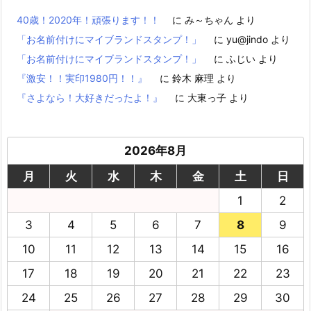
40歳！2020年！頑張ります！！
に
み～ちゃん
より
「お名前付けにマイブランドスタンプ！」
に
yu@jindo
より
「お名前付けにマイブランドスタンプ！」
に
ふじい
より
『激安！！実印1980円！！』
に
鈴木 麻理
より
『さよなら！大好きだったよ！』
に
大東っ子
より
2026年8月
月
火
水
木
金
土
日
1
2
3
4
5
6
7
8
9
10
11
12
13
14
15
16
17
18
19
20
21
22
23
24
25
26
27
28
29
30