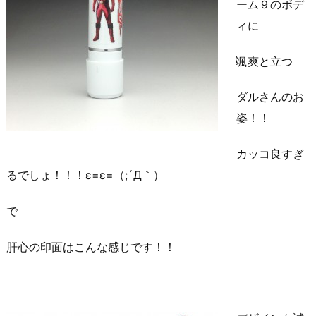
ーム９のボデ
ィに
颯爽と立つ
ダルさんのお
姿！！
カッコ良すぎ
るでしょ！！！ε=ε=（;´Д｀）
で
肝心の印面はこんな感じです！！