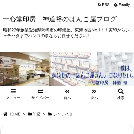
RSS
Feedly
一心堂印房 神道裕のはんこ屋ブログ
昭和22年創業愛知県岡崎市の印鑑屋、東海地区No.1！！実印からシ
ャチハタまでハンコの事ならお任せください！！
メニュー
サイドバー
前へ
次へ
検索
HOME
>
印鑑
>
シャチハタ