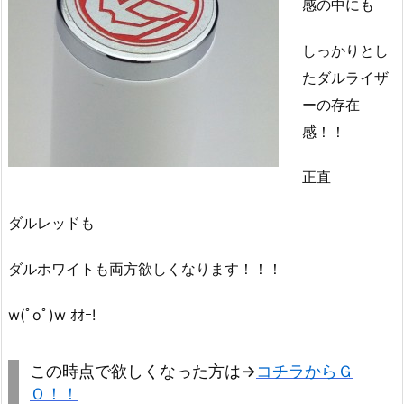
感の中にも
しっかりとし
たダルライザ
ーの存在
感！！
正直
ダルレッドも
ダルホワイトも両方欲しくなります！！！
w(ﾟoﾟ)w ｵｵｰ!
この時点で欲しくなった方は→
コチラからＧ
Ｏ！！