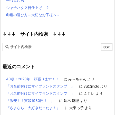
一心堂印房
シャチハタ２日仕上げ！？
印鑑の選び方～大切なお子様へ～
↓↓↓ サイト内検索 ↓↓↓
最近のコメント
40歳！2020年！頑張ります！！
に
み～ちゃん
より
「お名前付けにマイブランドスタンプ！」
に
yu@jindo
より
「お名前付けにマイブランドスタンプ！」
に
ふじい
より
『激安！！実印1980円！！』
に
鈴木 麻理
より
『さよなら！大好きだったよ！』
に
大東っ子
より