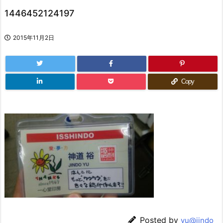
1446452124197
2015年11月2日
Copy
Posted by
yu@jindo