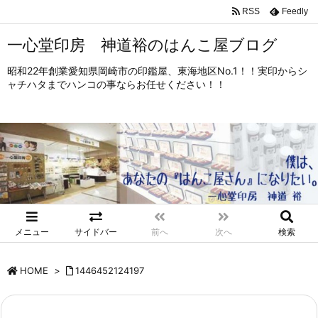
RSS
Feedly
一心堂印房 神道裕のはんこ屋ブログ
昭和22年創業愛知県岡崎市の印鑑屋、東海地区No.1！！実印からシ
ャチハタまでハンコの事ならお任せください！！
メニュー
サイドバー
前へ
次へ
検索
HOME
>
1446452124197