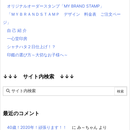
オリジナルオーダースタンプ「MY BRAND STAMP」
「ＭＹＢＲＡＮＤＳＴＡＭＰ デザイン 料金表 ご注文ペー
ジ」
自 己 紹 介
一心堂印房
シャチハタ２日仕上げ！？
印鑑の選び方～大切なお子様へ～
↓↓↓ サイト内検索 ↓↓↓
最近のコメント
40歳！2020年！頑張ります！！
に
み～ちゃん
より