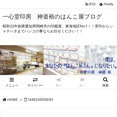
RSS
Feedly
一心堂印房 神道裕のはんこ屋ブログ
昭和22年創業愛知県岡崎市の印鑑屋、東海地区No.1！！実印からシ
ャチハタまでハンコの事ならお任せください！！
メニュー
サイドバー
前へ
次へ
検索
HOME
>
1446294506161