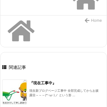
Home
関連記事
『現在工事中』
現在新ブログページ工事中 全部完成してからお披
露目～～～(*･ω･)ノ という形 ...