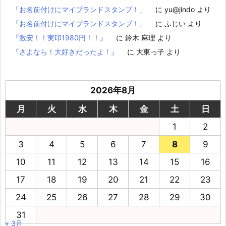
「お名前付けにマイブランドスタンプ！」
に
yu@jindo
より
「お名前付けにマイブランドスタンプ！」
に
ふじい
より
『激安！！実印1980円！！』
に
鈴木 麻理
より
『さよなら！大好きだったよ！』
に
大東っ子
より
2026年8月
月
火
水
木
金
土
日
1
2
3
4
5
6
7
8
9
10
11
12
13
14
15
16
17
18
19
20
21
22
23
24
25
26
27
28
29
30
31
« 3月