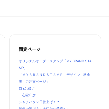
固定ページ
オリジナルオーダースタンプ「MY BRAND STA
MP」
「ＭＹＢＲＡＮＤＳＴＡＭＰ デザイン 料金
表 ご注文ページ」
自 己 紹 介
一心堂印房
シャチハタ２日仕上げ！？
印鑑の選び方～大切なお子様へ～