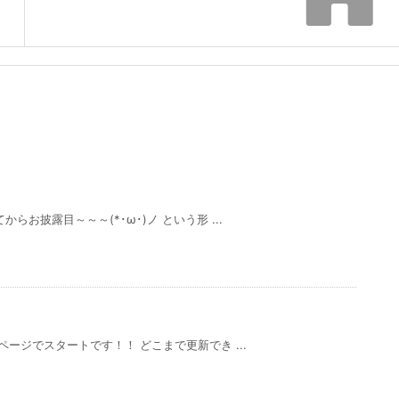
お披露目～～～(*･ω･)ノ という形 ...
ージでスタートです！！ どこまで更新でき ...