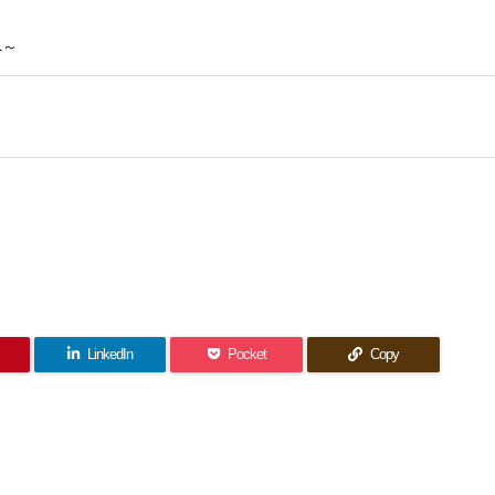
へ～
LinkedIn
Pocket
Copy