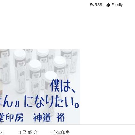
RSS
Feedly
ジ」
自 己 紹 介
一心堂印房