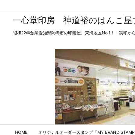
一心堂印房 神道裕のはんこ屋
昭和22年創業愛知県岡崎市の印鑑屋、東海地区No.1！！実印
HOME
オリジナルオーダースタンプ「MY BRAND STAM