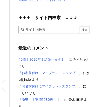
↓↓↓ サイト内検索 ↓↓↓
最近のコメント
40歳！2020年！頑張ります！！
に
み～ちゃん
より
「お名前付けにマイブランドスタンプ！」
に
y
u@jindo
より
「お名前付けにマイブランドスタンプ！」
に
ふじい
より
『激安！！実印1980円！！』
に
鈴木 麻理
よ
り