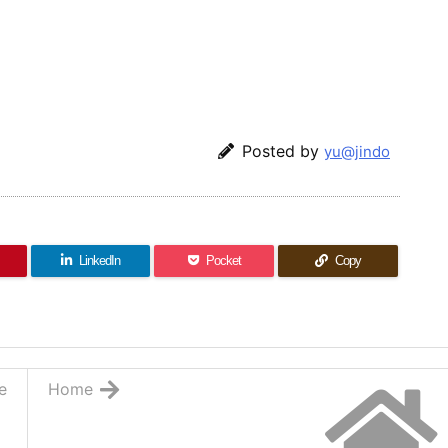
Posted by
yu@jindo
LinkedIn
Pocket
Copy
e
Home