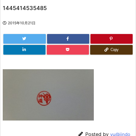
1445414535485
2015年10月21日
Copy
Posted by
yu@jindo