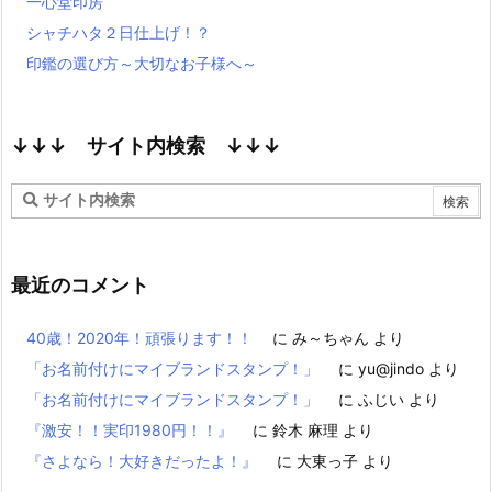
一心堂印房
シャチハタ２日仕上げ！？
印鑑の選び方～大切なお子様へ～
↓↓↓ サイト内検索 ↓↓↓
最近のコメント
40歳！2020年！頑張ります！！
に
み～ちゃん
より
「お名前付けにマイブランドスタンプ！」
に
yu@jindo
より
「お名前付けにマイブランドスタンプ！」
に
ふじい
より
『激安！！実印1980円！！』
に
鈴木 麻理
より
『さよなら！大好きだったよ！』
に
大東っ子
より