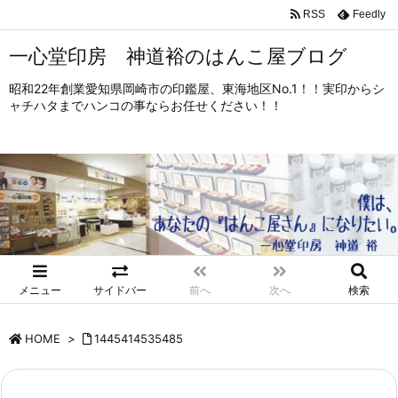
RSS
Feedly
一心堂印房 神道裕のはんこ屋ブログ
昭和22年創業愛知県岡崎市の印鑑屋、東海地区No.1！！実印からシ
ャチハタまでハンコの事ならお任せください！！
メニュー
サイドバー
前へ
次へ
検索
HOME
>
1445414535485