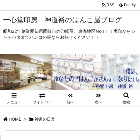
RSS
Feedly
一心堂印房 神道裕のはんこ屋ブログ
昭和22年創業愛知県岡崎市の印鑑屋、東海地区No.1！！実印からシ
ャチハタまでハンコの事ならお任せください！！
メニュー
サイドバー
前へ
次へ
検索
HOME
>
神道の日常