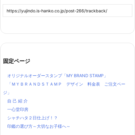
固定ページ
オリジナルオーダースタンプ「MY BRAND STAMP」
「ＭＹＢＲＡＮＤＳＴＡＭＰ デザイン 料金表 ご注文ペー
ジ」
自 己 紹 介
一心堂印房
シャチハタ２日仕上げ！？
印鑑の選び方～大切なお子様へ～