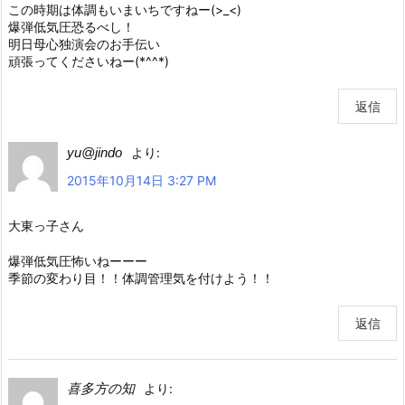
この時期は体調もいまいちですねー(>_<)
爆弾低気圧恐るべし！
明日母心独演会のお手伝い
頑張ってくださいねー(*^^*)
返信
yu@jindo
より:
2015年10月14日 3:27 PM
大東っ子さん
爆弾低気圧怖いねーーー
季節の変わり目！！体調管理気を付けよう！！
返信
喜多方の知
より: