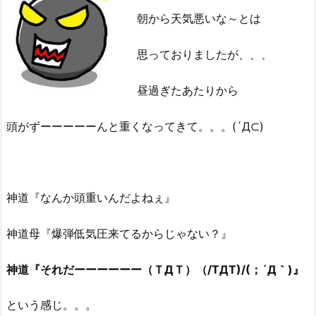
朝から天気悪いな～とは
思っておりましたが、、、
昼過ぎたあたりから
頭がずーーーーーんと重くなってきて。。。(´Д⊂)
神道『なんか頭重いんだよねぇ』
神道母『爆弾低気圧来てるからじゃない？』
神道『それだーーーーーー（ＴДＴ）（/TДT)/(；´Д｀)』
という感じ。。。