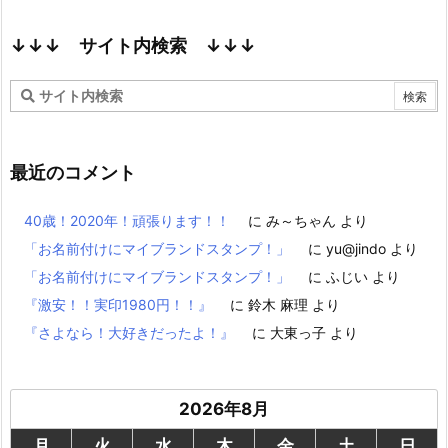
↓↓↓ サイト内検索 ↓↓↓
最近のコメント
40歳！2020年！頑張ります！！
に
み～ちゃん
より
「お名前付けにマイブランドスタンプ！」
に
yu@jindo
より
「お名前付けにマイブランドスタンプ！」
に
ふじい
より
『激安！！実印1980円！！』
に
鈴木 麻理
より
『さよなら！大好きだったよ！』
に
大東っ子
より
2026年8月
月
火
水
木
金
土
日