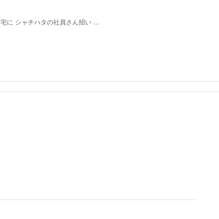
』
に シャチハタの社員さん招い ...