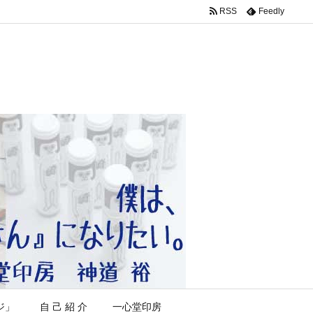
RSS
Feedly
ジ」
自 己 紹 介
一心堂印房