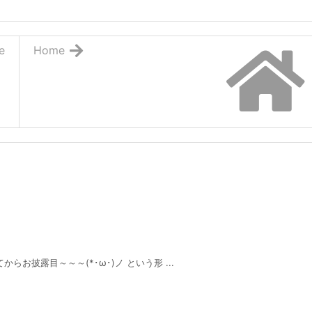
e
Home
お披露目～～～(*･ω･)ノ という形 ...