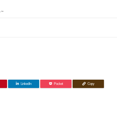
へ～
LinkedIn
Pocket
Copy