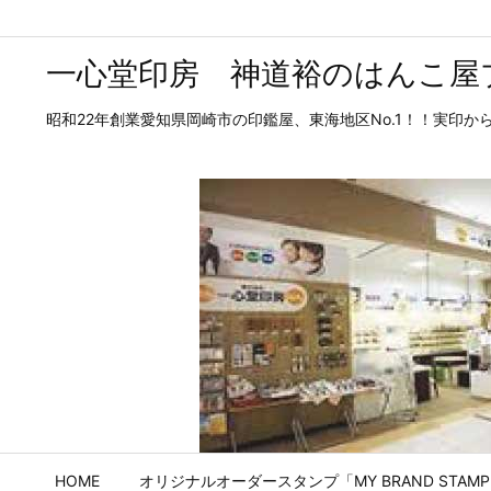
一心堂印房 神道裕のはんこ屋
昭和22年創業愛知県岡崎市の印鑑屋、東海地区No.1！！実印
HOME
オリジナルオーダースタンプ「MY BRAND STAM