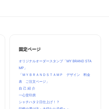
固定ページ
オリジナルオーダースタンプ「MY BRAND STA
MP」
「ＭＹＢＲＡＮＤＳＴＡＭＰ デザイン 料金
表 ご注文ページ」
自 己 紹 介
一心堂印房
シャチハタ２日仕上げ！？
印鑑の選び方～大切なお子様へ～