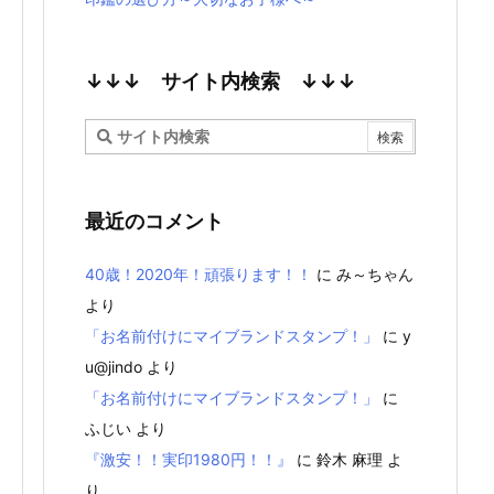
↓↓↓ サイト内検索 ↓↓↓
最近のコメント
40歳！2020年！頑張ります！！
に
み～ちゃん
より
「お名前付けにマイブランドスタンプ！」
に
y
u@jindo
より
「お名前付けにマイブランドスタンプ！」
に
ふじい
より
『激安！！実印1980円！！』
に
鈴木 麻理
よ
り