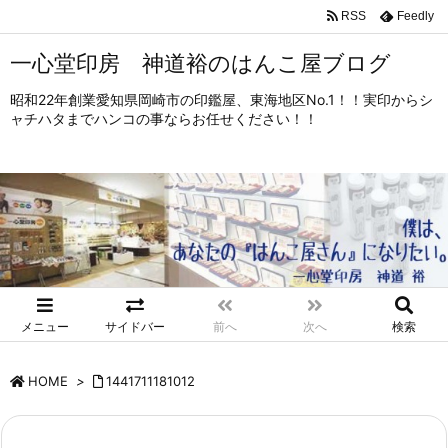
RSS
Feedly
一心堂印房 神道裕のはんこ屋ブログ
昭和22年創業愛知県岡崎市の印鑑屋、東海地区No.1！！実印からシ
ャチハタまでハンコの事ならお任せください！！
メニュー
サイドバー
前へ
次へ
検索
HOME
>
1441711181012