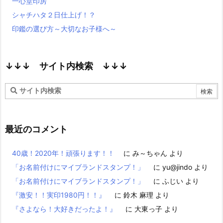
一心堂印房
シャチハタ２日仕上げ！？
印鑑の選び方～大切なお子様へ～
↓↓↓ サイト内検索 ↓↓↓
最近のコメント
40歳！2020年！頑張ります！！
に
み～ちゃん
より
「お名前付けにマイブランドスタンプ！」
に
yu@jindo
より
「お名前付けにマイブランドスタンプ！」
に
ふじい
より
『激安！！実印1980円！！』
に
鈴木 麻理
より
『さよなら！大好きだったよ！』
に
大東っ子
より