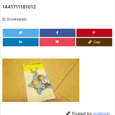
1441711181012
2015年9月8日
Copy
Posted by
yu@jindo