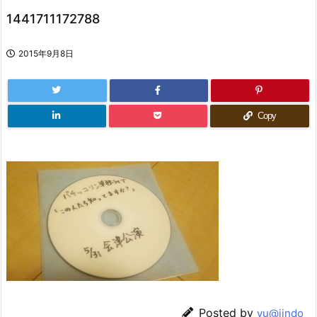
1441711172788
2015年9月8日
Copy
Posted by
yu@jindo