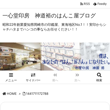
RSS
Feedly
一心堂印房 神道裕のはんこ屋ブログ
昭和22年創業愛知県岡崎市の印鑑屋、東海地区No.1！！実印からシ
ャチハタまでハンコの事ならお任せください！！
メニュー
サイドバー
前へ
次へ
検索
HOME
>
1441711172788