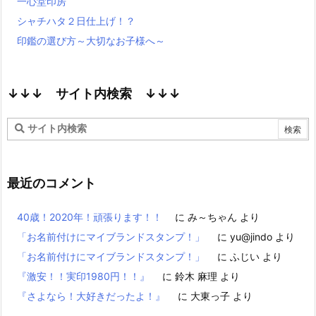
一心堂印房
シャチハタ２日仕上げ！？
印鑑の選び方～大切なお子様へ～
↓↓↓ サイト内検索 ↓↓↓
最近のコメント
40歳！2020年！頑張ります！！
に
み～ちゃん
より
「お名前付けにマイブランドスタンプ！」
に
yu@jindo
より
「お名前付けにマイブランドスタンプ！」
に
ふじい
より
『激安！！実印1980円！！』
に
鈴木 麻理
より
『さよなら！大好きだったよ！』
に
大東っ子
より