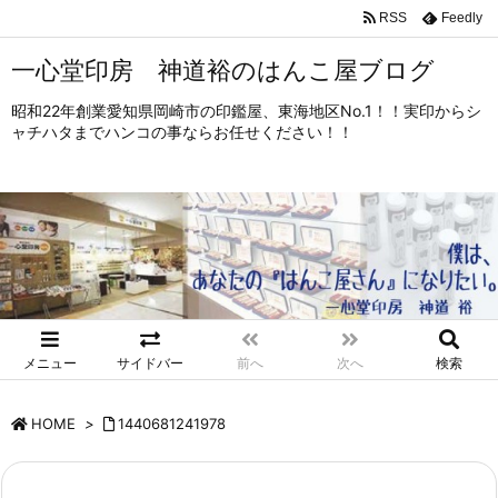
RSS
Feedly
一心堂印房 神道裕のはんこ屋ブログ
昭和22年創業愛知県岡崎市の印鑑屋、東海地区No.1！！実印からシ
ャチハタまでハンコの事ならお任せください！！
メニュー
サイドバー
前へ
次へ
検索
HOME
>
1440681241978