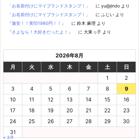
「お名前付けにマイブランドスタンプ！」
に
yu@jindo
より
「お名前付けにマイブランドスタンプ！」
に
ふじい
より
『激安！！実印1980円！！』
に
鈴木 麻理
より
『さよなら！大好きだったよ！』
に
大東っ子
より
2026年8月
月
火
水
木
金
土
日
1
2
3
4
5
6
7
8
9
10
11
12
13
14
15
16
17
18
19
20
21
22
23
24
25
26
27
28
29
30
31
« 3月