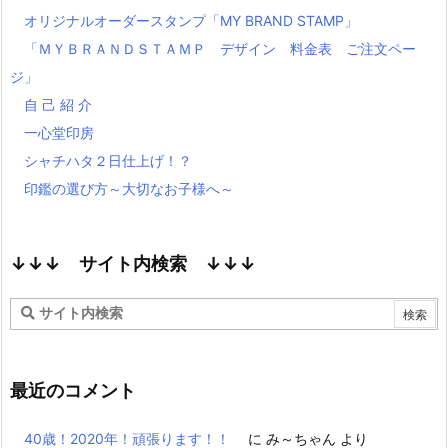
オリジナルオーダースタンプ「MY BRAND STAMP」
「ＭＹＢＲＡＮＤＳＴＡＭＰ デザイン 料金表 ご注文ペー
ジ」
自 己 紹 介
一心堂印房
シャチハタ２日仕上げ！？
印鑑の選び方～大切なお子様へ～
↓↓↓ サイト内検索 ↓↓↓
最近のコメント
40歳！2020年！頑張ります！！
に
み～ちゃん
より