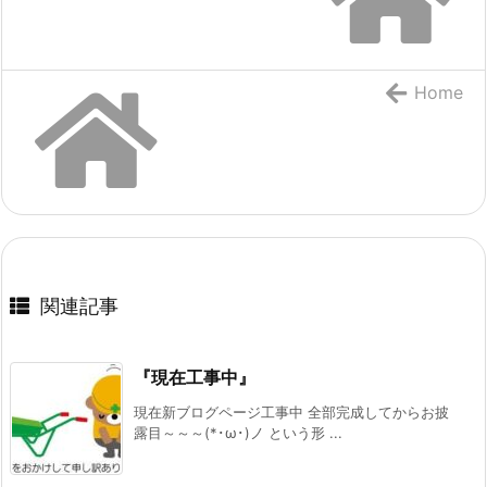
Home
関連記事
『現在工事中』
現在新ブログページ工事中 全部完成してからお披
露目～～～(*･ω･)ノ という形 ...