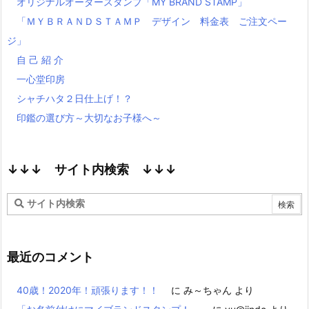
オリジナルオーダースタンプ「MY BRAND STAMP」
「ＭＹＢＲＡＮＤＳＴＡＭＰ デザイン 料金表 ご注文ペー
ジ」
自 己 紹 介
一心堂印房
シャチハタ２日仕上げ！？
印鑑の選び方～大切なお子様へ～
↓↓↓ サイト内検索 ↓↓↓
最近のコメント
40歳！2020年！頑張ります！！
に
み～ちゃん
より