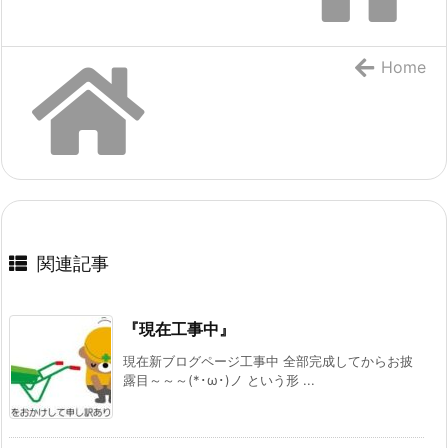
Home
関連記事
『現在工事中』
現在新ブログページ工事中 全部完成してからお披
露目～～～(*･ω･)ノ という形 ...