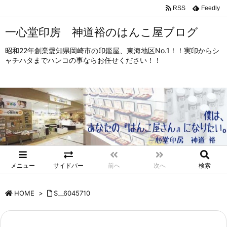
RSS
Feedly
一心堂印房 神道裕のはんこ屋ブログ
昭和22年創業愛知県岡崎市の印鑑屋、東海地区No.1！！実印からシ
ャチハタまでハンコの事ならお任せください！！
メニュー
サイドバー
前へ
次へ
検索
HOME
>
S__6045710