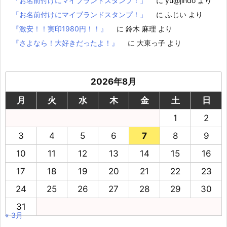
「お名前付けにマイブランドスタンプ！」
に
yu@jindo
より
「お名前付けにマイブランドスタンプ！」
に
ふじい
より
『激安！！実印1980円！！』
に
鈴木 麻理
より
『さよなら！大好きだったよ！』
に
大東っ子
より
2026年8月
月
火
水
木
金
土
日
1
2
3
4
5
6
7
8
9
10
11
12
13
14
15
16
17
18
19
20
21
22
23
24
25
26
27
28
29
30
31
« 3月