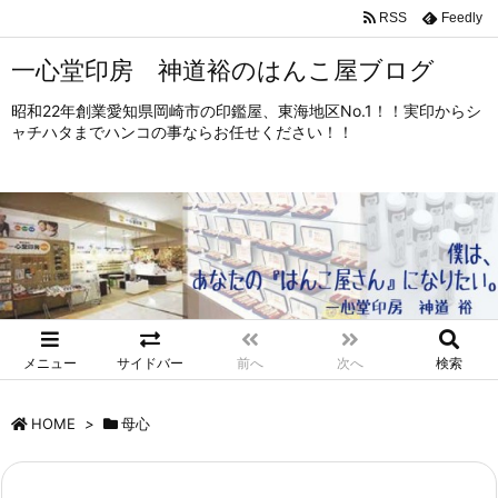
RSS
Feedly
一心堂印房 神道裕のはんこ屋ブログ
昭和22年創業愛知県岡崎市の印鑑屋、東海地区No.1！！実印からシ
ャチハタまでハンコの事ならお任せください！！
メニュー
サイドバー
前へ
次へ
検索
HOME
>
母心