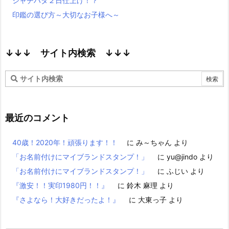
シャチハタ２日仕上げ！？
印鑑の選び方～大切なお子様へ～
↓↓↓ サイト内検索 ↓↓↓
最近のコメント
40歳！2020年！頑張ります！！
に
み～ちゃん
より
「お名前付けにマイブランドスタンプ！」
に
yu@jindo
より
「お名前付けにマイブランドスタンプ！」
に
ふじい
より
『激安！！実印1980円！！』
に
鈴木 麻理
より
『さよなら！大好きだったよ！』
に
大東っ子
より