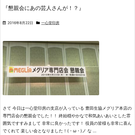
『懇親会にあの芸人さんが！？』
2016年8月22日
一心堂印房
さて 今日は一心堂印房の支店が入っている 豊田生協メグリア本店の
専門店会の懇親会でした！！ 終始穏やかなで和気あいあいとした雰
囲気ですすみまして 非常に良かったです！ 役員の皆様も非常に喜ん
でくれて 楽しい会となりました！(・ω・)ノ な ...