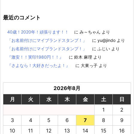
最近のコメント
40歳！2020年！頑張ります！！
に
み～ちゃん
より
「お名前付けにマイブランドスタンプ！」
に
yu@jindo
より
「お名前付けにマイブランドスタンプ！」
に
ふじい
より
『激安！！実印1980円！！』
に
鈴木 麻理
より
『さよなら！大好きだったよ！』
に
大東っ子
より
2026年8月
月
火
水
木
金
土
日
1
2
3
4
5
6
7
8
9
10
11
12
13
14
15
16