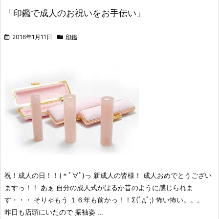
「印鑑で成人のお祝いをお手伝い」
2016年1月11日
印鑑
祝！成人の日！！(＊ﾟ∀ﾟ)っ 新成人の皆様！ 成人おめでとうござい
ますっ！！ あぁ 自分の成人式がはるか昔のように感じられま
す・・・ そりゃもう １６年も前かっ！！Σ(ﾟдﾟ;) 怖い怖い。。。
昨日も店頭にいたので 振袖姿 ...