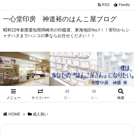
RSS
Feedly
一心堂印房 神道裕のはんこ屋ブログ
昭和22年創業愛知県岡崎市の印鑑屋、東海地区No.1！！実印からシ
ャチハタまでハンコの事ならお任せください！！
メニュー
サイドバー
前へ
次へ
検索
HOME
>
成人祝い