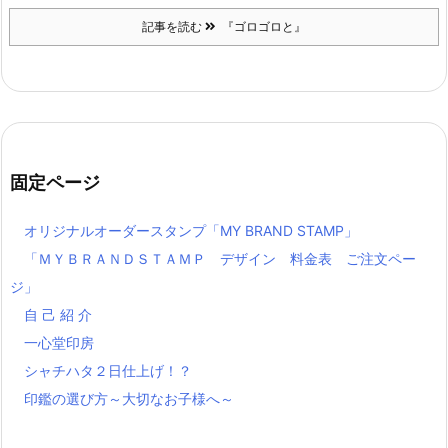
記事を読む
『ゴロゴロと』
固定ページ
オリジナルオーダースタンプ「MY BRAND STAMP」
「ＭＹＢＲＡＮＤＳＴＡＭＰ デザイン 料金表 ご注文ペー
ジ」
自 己 紹 介
一心堂印房
シャチハタ２日仕上げ！？
印鑑の選び方～大切なお子様へ～