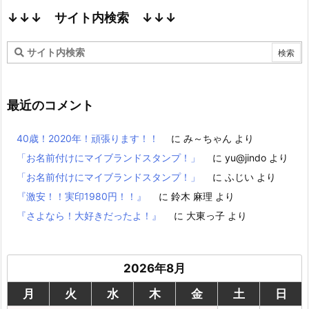
↓↓↓ サイト内検索 ↓↓↓
最近のコメント
40歳！2020年！頑張ります！！
に
み～ちゃん
より
「お名前付けにマイブランドスタンプ！」
に
yu@jindo
より
「お名前付けにマイブランドスタンプ！」
に
ふじい
より
『激安！！実印1980円！！』
に
鈴木 麻理
より
『さよなら！大好きだったよ！』
に
大東っ子
より
2026年8月
月
火
水
木
金
土
日