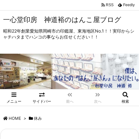
RSS
Feedly
一心堂印房 神道裕のはんこ屋ブログ
昭和22年創業愛知県岡崎市の印鑑屋、東海地区No.1！！実印からシ
ャチハタまでハンコの事ならお任せください！！
メニュー
サイドバー
前へ
次へ
検索
HOME
>
休み