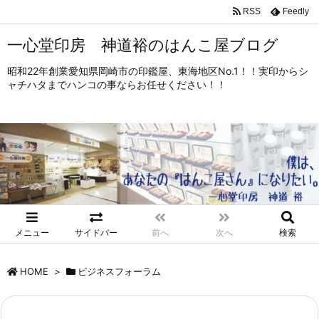
RSS
Feedly
一心堂印房 神道裕のはんこ屋ブログ
昭和22年創業愛知県岡崎市の印鑑屋、東海地区No.1！！実印からシ
ャチハタまでハンコの事ならお任せください！！
メニュー
サイドバー
前へ
次へ
検索
HOME
>
ビジネスフォーラム