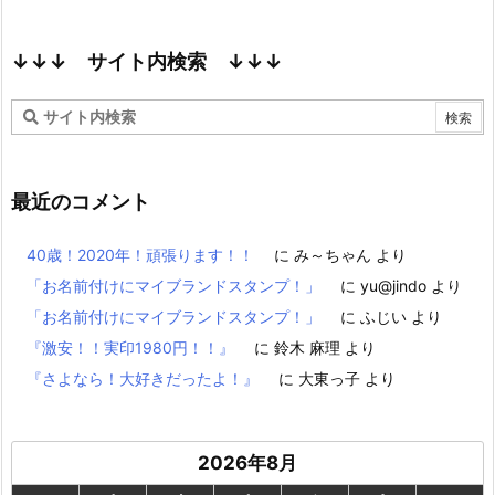
↓↓↓ サイト内検索 ↓↓↓
最近のコメント
40歳！2020年！頑張ります！！
に
み～ちゃん
より
「お名前付けにマイブランドスタンプ！」
に
yu@jindo
より
「お名前付けにマイブランドスタンプ！」
に
ふじい
より
『激安！！実印1980円！！』
に
鈴木 麻理
より
『さよなら！大好きだったよ！』
に
大東っ子
より
2026年8月