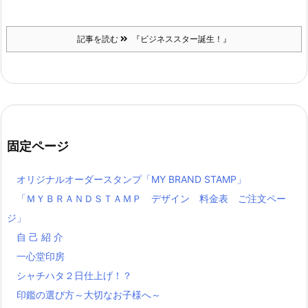
記事を読む
『ビジネススター誕生！』
固定ページ
オリジナルオーダースタンプ「MY BRAND STAMP」
「ＭＹＢＲＡＮＤＳＴＡＭＰ デザイン 料金表 ご注文ペー
ジ」
自 己 紹 介
一心堂印房
シャチハタ２日仕上げ！？
印鑑の選び方～大切なお子様へ～