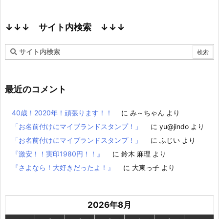
↓↓↓ サイト内検索 ↓↓↓
最近のコメント
40歳！2020年！頑張ります！！
に
み～ちゃん
より
「お名前付けにマイブランドスタンプ！」
に
yu@jindo
より
「お名前付けにマイブランドスタンプ！」
に
ふじい
より
『激安！！実印1980円！！』
に
鈴木 麻理
より
『さよなら！大好きだったよ！』
に
大東っ子
より
2026年8月