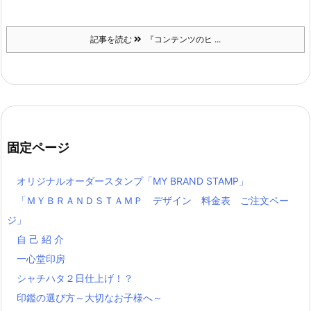
記事を読む
『コンテンツのヒ ...
固定ページ
オリジナルオーダースタンプ「MY BRAND STAMP」
「ＭＹＢＲＡＮＤＳＴＡＭＰ デザイン 料金表 ご注文ペー
ジ」
自 己 紹 介
一心堂印房
シャチハタ２日仕上げ！？
印鑑の選び方～大切なお子様へ～