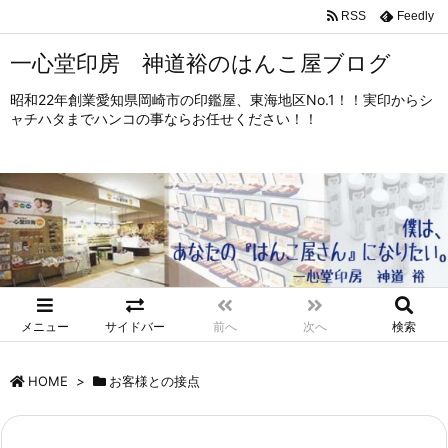
RSS
Feedly
一心堂印房 神道裕のはんこ屋ブログ
昭和22年創業愛知県岡崎市の印鑑屋、東海地区No.1！！実印からシ
ャチハタまでハンコの事ならお任せください！！
メニュー
サイドバー
前へ
次へ
検索
HOME
>
お客様との接点